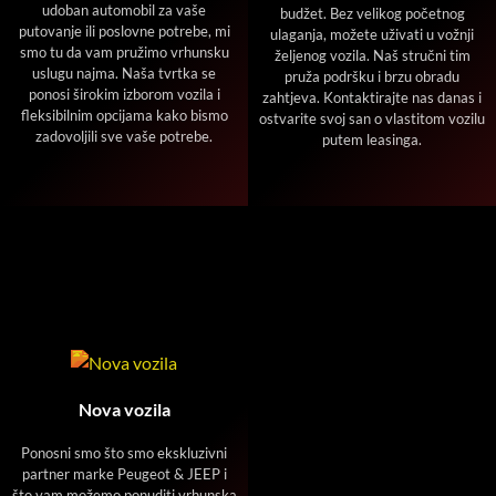
udoban automobil za vaše
budžet. Bez velikog početnog
putovanje ili poslovne potrebe, mi
ulaganja, možete uživati u vožnji
smo tu da vam pružimo vrhunsku
željenog vozila. Naš stručni tim
uslugu najma. Naša tvrtka se
pruža podršku i brzu obradu
ponosi širokim izborom vozila i
zahtjeva. Kontaktirajte nas danas i
fleksibilnim opcijama kako bismo
ostvarite svoj san o vlastitom vozilu
zadovoljili sve vaše potrebe.
putem leasinga.
Nova vozila
Ponosni smo što smo ekskluzivni
partner marke Peugeot & JEEP i
što vam možemo ponuditi vrhunska