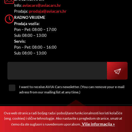
aviacars@aviacars.hr
Info:
prodaja@aviacars.hr
Prodaja:
RADNO VRIJEME
Prodaja vozila:
Pon – Pet: 08:00 – 17:00
Sub: 08:00 – 13:00
Servis:
Pon – Pet: 08:00 – 16:00
Sub: 08:00 – 13:00
I want to receive AVIA Cars newsletter. (You can remove your e-mail
adress from our mailing list at any time.)
Ova web stranica radi boljeg rada i poboljšane funkcionalnosti koristi kolačiće
(eng. cookies) i slične tehnologije. Ako nastavite s pregledom stranice, smatrat
Politika o zaštiti osobnih podataka
Načini plaćanja
Više informacija »
ćemo da ste suglasni s navedenom uporabom.
Politika kolačića