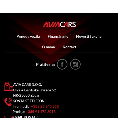
Ponuda vozila
Financiranje
Novosti i akcije
O nama
Kontakt
Pratite nas
AVIA CARS D.O.O.
Ulica 4.Gardijske Brigade 52
HR-23000 Zadar
KONTAKT TELEFON
+385 23 343 833
Informacije:
+385 91 172 2013
Prodaja:
EMAIL KONTAKT