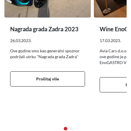
Nagrada grada Zadra 2023
Wine EnoG
26.03.2023.
17.03.2023.
Ove godine smo kao generalni spoznor
Avia Cars d.o.o. 
podržali utrku ''Nagrada grada Zadra''
ove godine je pr
EnoGASTRO VIP 
Pročitaj više
Pro