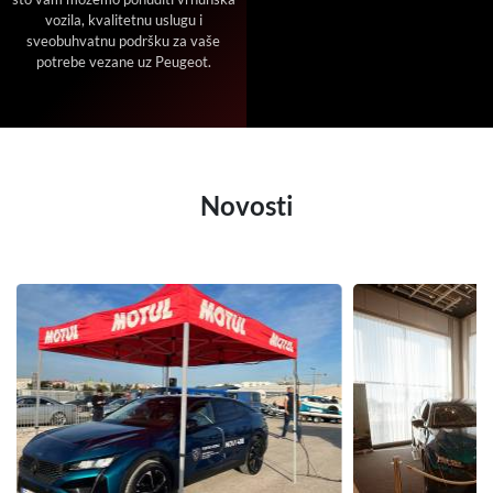
vozila, kvalitetnu uslugu i
sveobuhvatnu podršku za vaše
potrebe vezane uz Peugeot.
Novosti