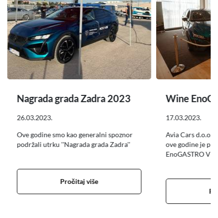
Nagrada grada Zadra 2023
Wine EnoG
26.03.2023.
17.03.2023.
Ove godine smo kao generalni spoznor
Avia Cars d.o.o. 
podržali utrku ''Nagrada grada Zadra''
ove godine je pr
EnoGASTRO VIP 
Pročitaj više
Pro